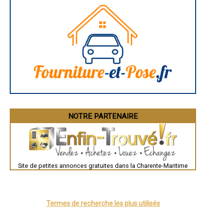
- Entreprise de démolition à Thénac
- Entreprise de démolition à Saint-Romain-de-Benet
- Entreprise de démolition à Courçon
- Entreprise de démolition à Saint-Porchaire
- Entreprise de démolition à Corme-Royal
- Entreprise de démolition à Gonds
- Entreprise de démolition à Breuil-Magné
- Entreprise de démolition à Mirambeau
- Entreprise de démolition à Saint-Sauveur-d'Aunis
- Entreprise de démolition à Saint-Trojan-les-Bains
- Entreprise de démolition à Aulnay
- Entreprise de démolition à Montguyon
- Entreprise de démolition à Chaillevette
NOTRE PARTENAIRE
- Entreprise de démolition à Le Thou
- Entreprise de démolition à Yves
- Entreprise de démolition à Thairé
- Entreprise de démolition à Trizay
- Entreprise de démolition à Ars-en-Ré
- Entreprise de démolition à Saint-Denis-d'Oléron
Site de petites annonces gratuites dans la Charente-Maritime
- Entreprise de démolition à Sainte-Gemme
- Entreprise de démolition à Bords
- Entreprise de démolition à Bussac-sur-Charente
- Entreprise de démolition à Burie
Termes de recherche les plus utilisés
- Entreprise de démolition à Meursac
- Entreprise de démolition à Montlieu-la-Garde