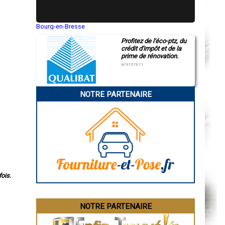
Bourg-en-Bresse
Saint-Quentin
Profitez de l'éco-ptz, du
Montluçon
crédit d'impôt et de la
Manosque
prime de rénovation.
Gap
Nice
N°E157671
Annonay
Charleville-Mézières
Pamiers
NOTRE PARTENAIRE
Troyes
Narbonne
Rodez
Marseille
Caen
Aurillac
Angoulême
La Rochelle
Bourges
Brive-la-Gaillarde
Dijon
ois.
Saint-Brieuc
Guéret
Périgueux
Besançon
NOTRE PARTENAIRE
Valence
Évreux
Chartres