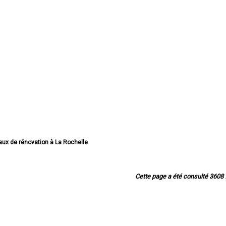
vaux de rénovation à La Rochelle
ravaux de rénovation à Saintes
avaux de rénovation à Rochefort
travaux de rénovation à Royan
Cette page a été consulté 3608 f
 travaux de rénovation à Aytré
ux de rénovation à Tonnay-Charente
 de rénovation à Saint-Jean-d'Angély
travaux de rénovation à Lagord
travaux de rénovation à Périgny
travaux de rénovation à Saujon