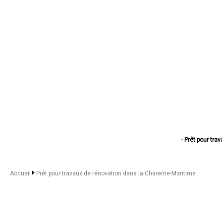
- Prêt pour tra
- Prêt pour t
- Prêt pour tr
- Prêt pour 
Accueil
Prêt pour travaux de rénovation dans la Charente-Maritime
- Prêt pour
- Prêt pour trava
- Prêt pour travaux
- Prêt pour 
- Prêt pour 
- Prêt pour 