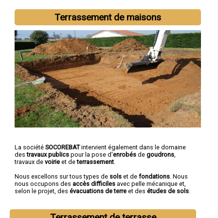
Terrassement de maisons
La société
SOCOREBAT
intervient également dans le domaine
des
travaux publics
pour la pose d'
enrobés
de
goudrons
,
travaux de
voirie
et de
terrassement
.
Nous excellons sur tous types de
sols
et de
fondations
. Nous
nous occupons des
accès difficiles
avec pelle mécanique et,
selon le projet, des
évacuations de terre
et des
études de sols
.
Terrassement de terrasse