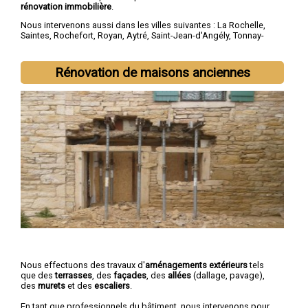
rénovation immobilière
.
Nous intervenons aussi dans les villes suivantes :
La Rochelle
,
Saintes
,
Rochefort
,
Royan
,
Aytré
,
Saint-Jean-d'Angély
,
Tonnay-
Charente
,
Lagord
,
Périgny
,
Saujon
Rénovation de maisons anciennes
Nous effectuons des travaux d'
aménagements extérieurs
tels
que des
terrasses
, des
façades
, des
allées
(dallage, pavage),
des
murets
et des
escaliers
.
En tant que professionnels du bâtiment, nous intervenons pour