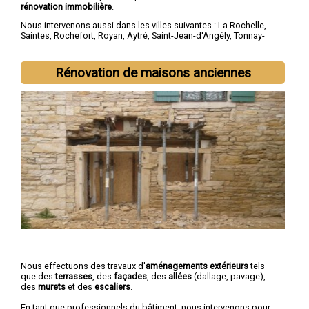
rénovation immobilière
.
Nous intervenons aussi dans les villes suivantes :
La Rochelle
,
Saintes
,
Rochefort
,
Royan
,
Aytré
,
Saint-Jean-d'Angély
,
Tonnay-
Charente
,
Lagord
,
Périgny
,
Saujon
Rénovation de maisons anciennes
Nous effectuons des travaux d'
aménagements extérieurs
tels
que des
terrasses
, des
façades
, des
allées
(dallage, pavage),
des
murets
et des
escaliers
.
En tant que professionnels du bâtiment, nous intervenons pour