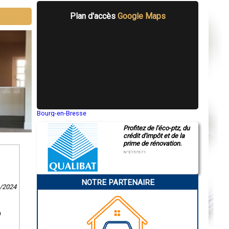
Plan d'accès
Google Maps
Bourg-en-Bresse
Saint-Quentin
Profitez de l'éco-ptz, du
Montluçon
crédit d'impôt et de la
Manosque
prime de rénovation.
Gap
Nice
N°E157671
Annonay
Charleville-Mézières
Pamiers
NOTRE PARTENAIRE
Troyes
3/2024
Narbonne
Rodez
Marseille
a
Caen
Aurillac
Angoulême