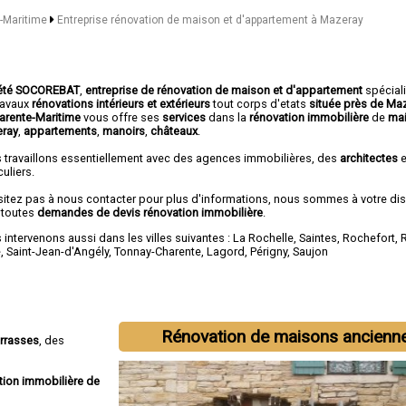
e-Maritime
Entreprise rénovation de maison et d'appartement à Mazeray
été SOCOREBAT
,
entreprise de rénovation de maison et d'appartement
spécial
travaux
rénovations intérieurs et extérieurs
tout corps d'etats
située près de Ma
harente-Maritime
vous offre ses
services
dans la
rénovation immobilière
de
ma
ray
,
appartements
,
manoirs
,
châteaux
.
 travaillons essentiellement avec des agences immobilières, des
architectes
e
culiers.
sitez pas à nous contacter pour plus d'informations, nous sommes à votre di
 toutes
demandes de devis rénovation immobilière
.
intervenons aussi dans les villes suivantes :
La Rochelle
,
Saintes
,
Rochefort
,
é
,
Saint-Jean-d'Angély
,
Tonnay-Charente
,
Lagord
,
Périgny
,
Saujon
Rénovation de maisons ancienn
errasses
, des
tion immobilière de