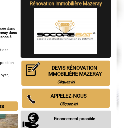
Rénovation Immobilière Mazeray
isée dans
zeray dans
isons à
t des
sposition
DEVIS RÉNOVATION
IMMOBILIÈRE MAZERAY
Royan
,
Cliquez ici
APPELEZ-NOUS
Cliquez-ici
es
Financement possible