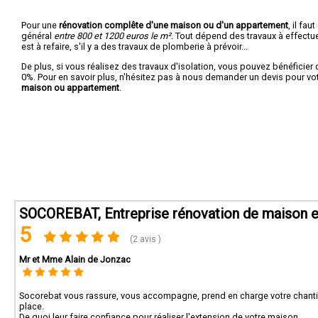
Pour une
rénovation complête d'une maison ou d'un appartement
, il fa
général
entre 800 et 1200 euros le m².
Tout dépend des travaux à effectuer :
est à refaire, s'il y a des travaux de plomberie à prévoir...
De plus, si vous réalisez des travaux d'isolation, vous pouvez bénéficier 
0%. Pour en savoir plus, n'hésitez pas à nous demander un devis pour vo
maison ou appartement
.
SOCOREBAT, Entreprise rénovation de maison e
5
(2 avis )
Mr et Mme Alain de Jonzac
Socorebat vous rassure, vous accompagne, prend en charge votre chantier
place.
De quoi leur faire confiance pour réaliser l'extension de votre maison.