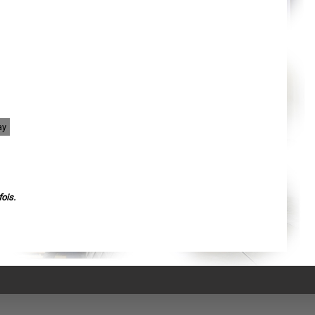
Agen
Mende
Angers
Cherbourg-Octeville
Reims
Saint-Dizier
Laval
Nancy
Verdun
Lorient
Metz
Nevers
ay
Lille
Beauvais
Alençon
Calais
Clermont-Ferrand
Pau
Tarbes
ois.
Perpignan
Strasbourg
Mulhouse
Lyon
Vesoul
Chalon-sur-Saône
Le Mans
Chambéry
Annecy
Paris
Le Havre