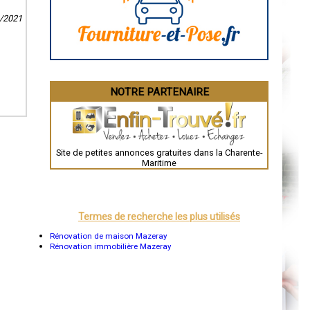
La Rochelle
1/2021
Bourges
Brive-la-Gaillarde
Dijon
Saint-Brieuc
Guéret
Périgueux
Besançon
NOTRE PARTENAIRE
Valence
Évreux
Chartres
Brest
Nîmes
Toulouse
Site de petites annonces gratuites dans la Charente-
Auch
Maritime
Bordeaux
Montpellier
Rennes
Châteauroux
Tours
Termes de recherche les plus utilisés
Grenoble
Dole
Rénovation de maison Mazeray
Mont-de-Marsan
Rénovation immobilière Mazeray
Blois
Saint-Étienne
Le Puy-en-Velay
Nantes
Orléans
Cahors