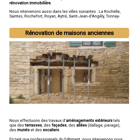
rénovation immobilière
.
Nous intervenons aussi dans les villes suivantes :
La Rochelle
,
Saintes
,
Rochefort
,
Royan
,
Aytré
,
Saint-Jean-d'Angély
,
Tonnay-
Charente
,
Lagord
,
Périgny
,
Saujon
Rénovation de maisons anciennes
Nous effectuons des travaux d'
aménagements extérieurs
tels
que des
terrasses
, des
façades
, des
allées
(dallage, pavage),
des
murets
et des
escaliers
.
En tant que professionnels du bâtiment, nous intervenons pour