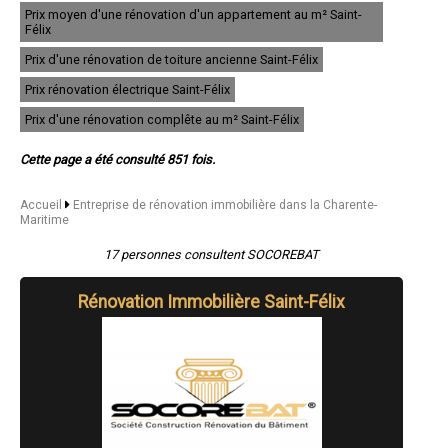
- Entreprise de rénovation immobilière à Puilboreau
Prix moyen d'une rénovation d'un appartement au m² Saint-
- Entreprise de rénovation immobilière à Saint-Georges-de-Didonne
Félix
- Entreprise de rénovation immobilière à Saint-Xandre
Prix d'une rénovation de toiture ancienne Saint-Félix
- Entreprise de rénovation immobilière à Marans
- Entreprise de rénovation immobilière à La Tremblade
Prix rénovation électrique Saint-Félix
- Entreprise de rénovation immobilière à Pons
- Entreprise de rénovation immobilière à Fouras
Prix d'une rénovation complête au m² Saint-Félix
- Entreprise de rénovation immobilière à Saint-Palais-sur-Mer
- Entreprise de rénovation immobilière à Le Château-d'Oléron
Cette page a été consulté 851 fois.
- Entreprise de rénovation immobilière à Vaux-sur-Mer
- Entreprise de rénovation immobilière à Angoulins
- Entreprise de rénovation immobilière à Aigrefeuille-d'Aunis
Accueil
Entreprise de rénovation immobilière dans la Charente-
Maritime
- Entreprise de rénovation immobilière à Jonzac
- Entreprise de rénovation immobilière à Saint-Georges-d'Oléron
17 personnes consultent SOCOREBAT
- Entreprise de rénovation immobilière à Sainte-Soulle
- Entreprise de rénovation immobilière à Chaniers
- Entreprise de rénovation immobilière à Bourcefranc-le-Chapus
Rénovation Immobilière Saint-Félix
- Entreprise de rénovation immobilière à Échillais
- Entreprise de rénovation immobilière à Dolus-d'Oléron
- Entreprise de rénovation immobilière à Arvert
- Entreprise de rénovation immobilière à Montendre
- Entreprise de rénovation immobilière à Sainte-Marie-de-Ré
- Entreprise de rénovation immobilière à Soubise
- Entreprise de rénovation immobilière à La Flotte
- Entreprise de rénovation immobilière à La Jarrie