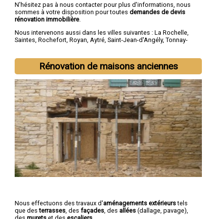
N'hésitez pas à nous contacter pour plus d'informations, nous
sommes à votre disposition pour toutes
demandes de devis
rénovation immobilière
.
Nous intervenons aussi dans les villes suivantes :
La Rochelle
,
Saintes
,
Rochefort
,
Royan
,
Aytré
,
Saint-Jean-d'Angély
,
Tonnay-
Charente
,
Lagord
,
Périgny
,
Saujon
Rénovation de maisons anciennes
Nous effectuons des travaux d'
aménagements extérieurs
tels
que des
terrasses
, des
façades
, des
allées
(dallage, pavage),
des
murets
et des
escaliers
.